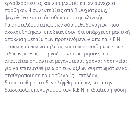
εργοθεραπευτές και νοσηλευτές και εν συνεχεία
πάρθηκαν 4 συνεντεύξεις από 2 ψυχιάτρους, 1
ψυχολόγο και τη διευθύνουσα της κλινικής.
Τα αποτελέσματα και των δύο μεθοδολογιών, που
ακολουθήθηκαν, υποδεικνύουν ότι υπάρχει σημαντική
απόκλιση μεταξύ των προτεινόμενων από τα Κ.Ε.Ν.
μέσων χρόνων νοσηλείας και των πεποιθήσεων των
ειδικών, καθώς οι εργαζόμενοι εκτίμησαν, ότι
απαιτείται σημαντικά μεγαλύτερος χρόνος νοσηλείας
για να επιτευχθεί μείωση των οξέων συμπτωμάτων και
σταθεροποίηση του ασθενούς. Επιπλέον,
διαπιστώθηκε ότι δεν ελήφθη υπόψιν, κατά την
διαδικασία υπολογισμού των Κ.Ε.Ν. η ιδιαίτερη φύση
των ψυχικών παθήσεων (αρνητική ζήτηση, υποτροπές,
πρόωρη διακοπή της θεραπείας, χρονιότητα κλπ).
Συμπερασματικά, προτείνεται η εκ νέου
αναδιάρθρωση των Κ.Ε.Ν. στη βάση μιας νέας
κατηγοριοποίησης των ψυχικών παθήσεων,
προσδιορισμού μεγαλυτέρων μέσων χρόνων