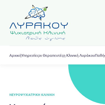
Skip to main content
Αρχική
Υπηρεσίες
οι Θεραπευτές
η Κλινική Λυράκου
Παθή
ΝΕΥΡΟΨΥΧΙΑΤΡΙΚΉ ΚΛΙΝΙΚΉ