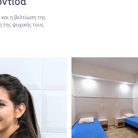
οντίδα
 και η βελτίωση της
η της ψυχικής τους