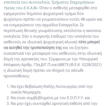
εποπτεία του Αυτοτελούς Τμήματος Επιχειρήσεων
Υγείας του Ε.Κ.Α.Β».
Όταν ο ασθενής μεταφερθεί στο
εφημερεύον δημόσιο ψυχιατρικό τμήμα δύο
ψυχίατροι πρέπει να γνωματεύσουν εντός 48 ωρών και
να ενημερώσουν την αρμόδια Εισαγγελία. Σε
περίπτωση θετικής γνωμάτευσης εκτελείται η ακούσια
νοσηλεία. Εάν ο συγγενής επιθυμεί την νοσηλεία του
ασθενούς σε ιδιωτική ψυχιατρική κλινική
τότε μπορεί
να αιτηθεί την τροποποίηση της
και να ζητήσει
ουσιαστικά την μεταφορά του ασθενούς στην ιδιωτική
δομή της αρεσκείας του. Σύμφωνα με την Υπουργική
Απόφαση Αριθμ. Γ3α,β/Γ.Π.οικ.68873 (Φ.Ε.Κ. 5228/2021)
η ιδιωτική δομή πρέπει να πληροί τις κάτωθι
προϋποθέσεις:
Να έχει Βεβαίωση Καλής Λειτουργίας από την
οικεία Νομαρχία.
Να είναι συμβεβλημένη με τον Ε.Ο.Π.Υ.Υ. και
Να μην έχει συνταχθεί αρνητική έκθεση από την