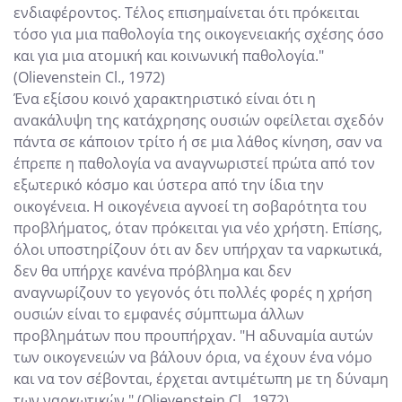
ενδιαφέροντος. Τέλος επισημαίνεται ότι πρόκειται
τόσο για μια παθολογία της οικογενειακής σχέσης όσο
και για μια ατομική και κοινωνική παθολογία."
(Olievenstein Cl., 1972)
Ένα εξίσου κοινό χαρακτηριστικό είναι ότι η
ανακάλυψη της κατάχρησης ουσιών οφείλεται σχεδόν
πάντα σε κάποιον τρίτο ή σε μια λάθος κίνηση, σαν να
έπρεπε η παθολογία να αναγνωριστεί πρώτα από τον
εξωτερικό κόσμο και ύστερα από την ίδια την
οικογένεια. Η οικογένεια αγνοεί τη σοβαρότητα του
προβλήματος, όταν πρόκειται για νέο χρήστη. Επίσης,
όλοι υποστηρίζουν ότι αν δεν υπήρχαν τα ναρκωτικά,
δεν θα υπήρχε κανένα πρόβλημα και δεν
αναγνωρίζουν το γεγονός ότι πολλές φορές η χρήση
ουσιών είναι το εμφανές σύμπτωμα άλλων
προβλημάτων που προυπήρχαν. "Η αδυναμία αυτών
των οικογενειών να βάλουν όρια, να έχουν ένα νόμο
και να τον σέβονται, έρχεται αντιμέτωπη με τη δύναμη
των ναρκωτικών." (Olievenstein Cl., 1972)