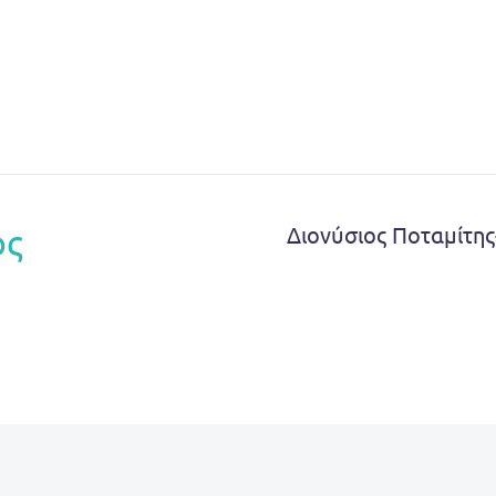
ός
Διονύσιος Ποταμίτη