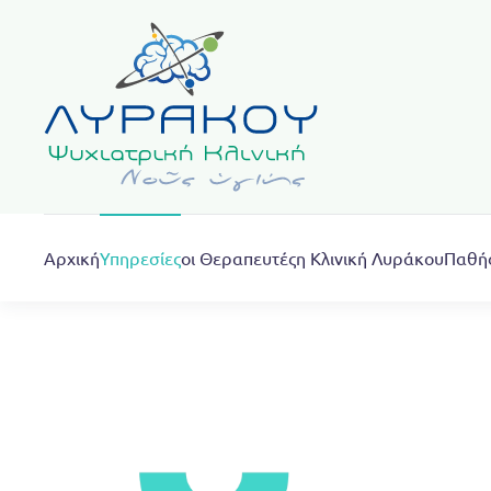
Skip to main content
Αρχική
Υπηρεσίες
οι Θεραπευτές
η Κλινική Λυράκου
Παθή