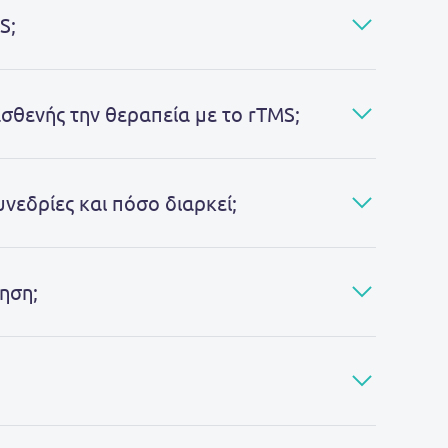
S;
 ασθενής την θεραπεία με το rTMS;
υνεδρίες και πόσο διαρκεί;
ηση;