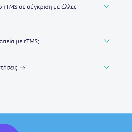
ο rTMS σε σύγκριση με άλλες
απεία με rTMS;
ντήσεις