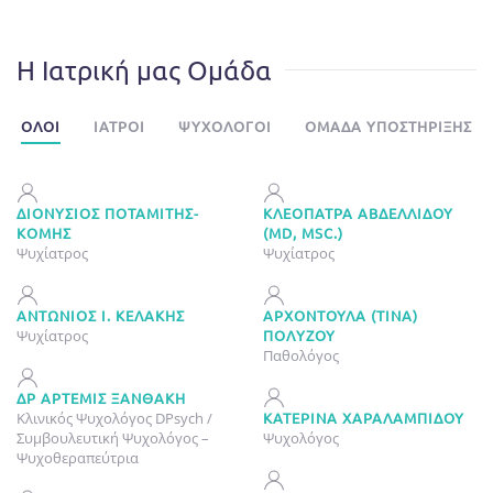
Η Ιατρική μας Ομάδα
ΌΛΟΙ
ΙΑΤΡΟΊ
ΨΥΧΟΛΌΓΟΙ
ΟΜΆΔΑ ΥΠΟΣΤΉΡΙΞΗΣ
ΔΙΟΝΎΣΙΟΣ ΠΟΤΑΜΊΤΗΣ-
ΚΛΕΟΠΆΤΡΑ ΑΒΔΕΛΛΊΔΟΥ
ΚΌΜΗΣ
(MD, MSC.)
Ψυχίατρος
Ψυχίατρος
ἈΝΤΏΝΙΟΣ Ἰ. ΚΕΛΆΚΗΣ
ΑΡΧΟΝΤΟΎΛΑ (ΤΊΝΑ)
Ψυχίατρος
ΠΟΛΎΖΟΥ
Παθολόγος
ΔΡ ΆΡΤΕΜΙΣ ΞΑΝΘΆΚΗ
Κλινικός Ψυχολόγος DPsych /
ΚΑΤΕΡΊΝΑ ΧΑΡΑΛΑΜΠΊΔΟΥ
Συμβουλευτική Ψυχολόγος –
Ψυχολόγος
Ψυχοθεραπεύτρια