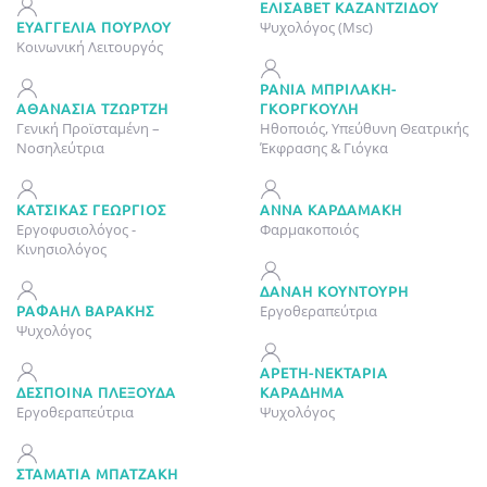
ΕΛΙΣΆΒΕΤ ΚΑΖΑΝΤΖΊΔΟΥ
ΕΥΑΓΓΕΛΊΑ ΠΟΎΡΛΟΥ
Ψυχολόγος (Msc)
Κοινωνική Λειτουργός
ΡΆΝΙΑ ΜΠΡΙΛΆΚΗ-
ΑΘΑΝΑΣΊΑ ΤΖΏΡΤΖΗ
ΓΚΟΡΓΚΟΎΛΗ
Γενική Προϊσταμένη –
Ηθοποιός, Υπεύθυνη Θεατρικής
Νοσηλεύτρια
Έκφρασης & Γιόγκα
ΚΑΤΣΙΚΆΣ ΓΕΏΡΓΙΟΣ
ΆΝΝΑ ΚΑΡΔΑΜΆΚΗ
Εργοφυσιολόγος -
Φαρμακοποιός
Κινησιολόγος
ΔΑΝΆΗ ΚΟΥΝΤΟΎΡΗ
ΡΑΦΑΉΛ ΒΑΡΆΚΗΣ
Εργοθεραπεύτρια
Ψυχολόγος
ΑΡΕΤΉ-ΝΕΚΤΑΡΊΑ
ΔΈΣΠΟΙΝΑ ΠΛΕΞΟΎΔΑ
ΚΑΡΑΔΉΜΑ
Εργοθεραπεύτρια
Ψυχολόγος
ΣΤΑΜΑΤΊΑ ΜΠΑΤΖΆΚΗ