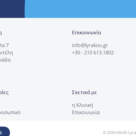
η
Επικοινωνία
λα 7
info@lyrakou.gr
εντέλη
+30 - 210 613.1802
λλάδα
ίες
Σχετικά με
η Κλινική
ροσωπικό
Επικοινωνία
©
2026
Kliniki Lyra
Σ