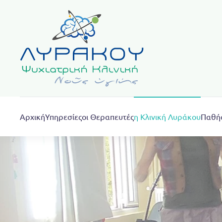
Skip to main content
Αρχική
Υπηρεσίες
οι Θεραπευτές
η Κλινική Λυράκου
Παθή